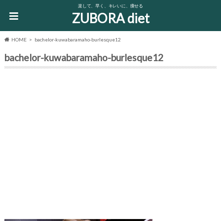
楽して、早く、キレいに、痩せる
ZUBORA diet
HOME
bachelor-kuwabaramaho-burlesque12
bachelor-kuwabaramaho-burlesque12