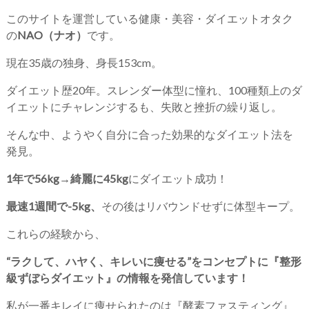
このサイトを運営している健康・美容・ダイエットオタク
の
NAO（ナオ）
です。
現在35歳の独身、身長153cm。
ダイエット歴20年。スレンダー体型に憧れ、100種類上のダ
イエットにチャレンジするも、失敗と挫折の繰り返し。
そんな中、ようやく自分に合った効果的なダイエット法を
発見。
1年で56kg→綺麗に45kg
にダイエット成功！
最速1週間で-5kg、
その後はリバウンドせずに体型キープ。
これらの経験から、
“ラクして、ハヤく、キレいに痩せる”をコンセプトに『整形
級ずぼらダイエット』の情報を発信しています！
私が一番キレイに痩せられたのは『酵素ファスティング』