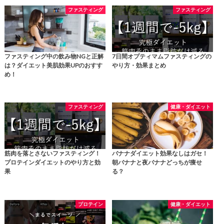
ファスティング
ファスティング
ファスティング中の飲み物NGと正解
7日間オプティマムファスティングの
は？ダイエット美肌効果UPのおすす
やり方・効果まとめ
め！
ファスティング
健康・ダイエット
筋肉を落とさないファスティング！
バナナダイエット効果なしはガセ！
プロテインダイエットのやり方と効
朝バナナと夜バナナどっちが痩せ
果
る？
プロテイン
健康・ダイエット