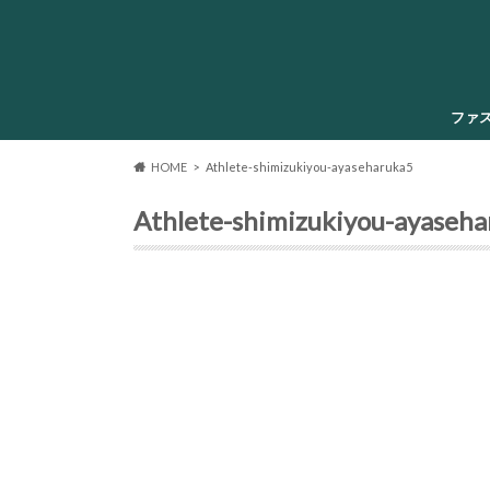
ファ
HOME
Athlete-shimizukiyou-ayaseharuka5
Athlete-shimizukiyou-ayaseh