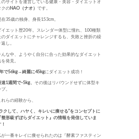
このサイトを運営している健康・美容・ダイエットオ
タクの
NAO（ナオ）
です。
現在35歳の独身、身長153cm。
ダイエット歴20年。スレンダー体型に憧れ、100種類
上のダイエットにチャレンジするも、失敗と挫折の繰
り返し。
そんな中、ようやく自分に合った効果的なダイエット
法を発見。
1年で56kg→綺麗に45kg
にダイエット成功！
最速1週間で-5kg、
その後はリバウンドせずに体型キ
ープ。
これらの経験から、
“ラクして、ハヤく、キレいに痩せる”をコンセプトに
『整形級ずぼらダイエット』の情報を発信していま
す！
私が一番キレイに痩せられたのは『酵素ファスティン