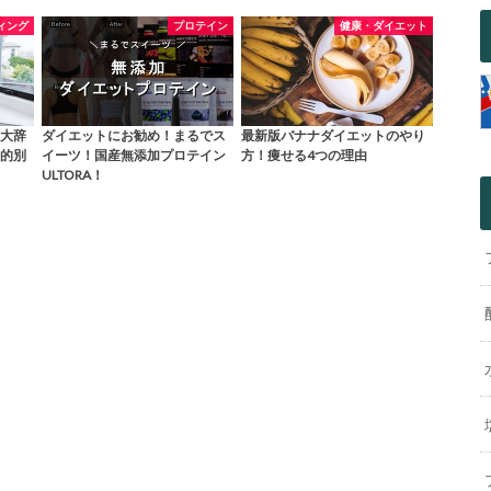
ィング
プロテイン
健康・ダイエット
大辞
ダイエットにお勧め！まるでス
最新版バナナダイエットのやり
的別
イーツ！国産無添加プロテイン
方！痩せる4つの理由
ULTORA！