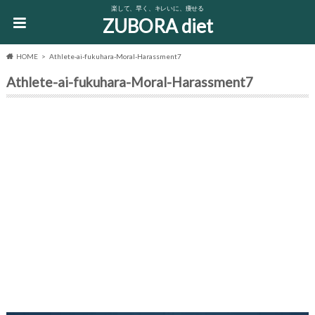
楽して、早く、キレいに、痩せる
ZUBORA diet
HOME
Athlete-ai-fukuhara-Moral-Harassment7
Athlete-ai-fukuhara-Moral-Harassment7