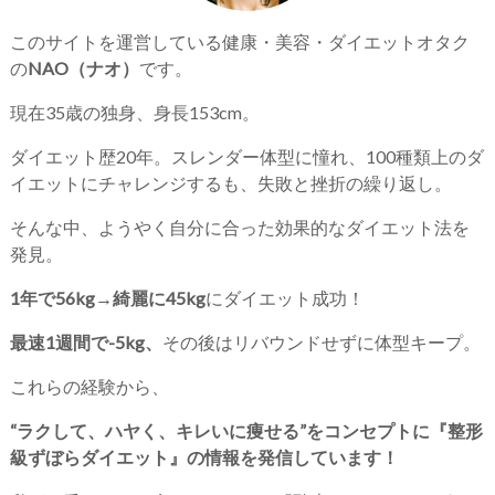
このサイトを運営している健康・美容・ダイエットオタク
の
NAO（ナオ）
です。
現在35歳の独身、身長153cm。
ダイエット歴20年。スレンダー体型に憧れ、100種類上のダ
イエットにチャレンジするも、失敗と挫折の繰り返し。
そんな中、ようやく自分に合った効果的なダイエット法を
発見。
1年で56kg→綺麗に45kg
にダイエット成功！
最速1週間で-5kg、
その後はリバウンドせずに体型キープ。
これらの経験から、
“ラクして、ハヤく、キレいに痩せる”をコンセプトに『整形
級ずぼらダイエット』の情報を発信しています！