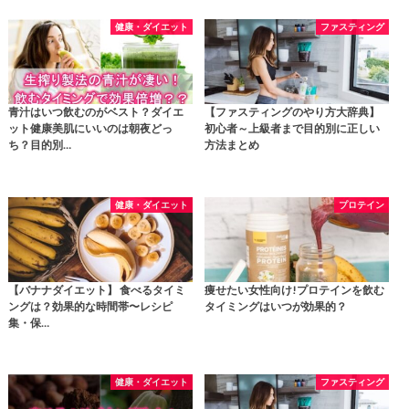
健康・ダイエット
ファスティング
青汁はいつ飲むのがベスト？ダイエ
【ファスティングのやり方大辞典】
ット健康美肌にいいのは朝夜どっ
初心者～上級者まで目的別に正しい
ち？目的別…
方法まとめ
健康・ダイエット
プロテイン
【バナナダイエット】 食べるタイミ
痩せたい女性向け!プロテインを飲む
ングは？効果的な時間帯〜レシピ
タイミングはいつが効果的？
集・保…
健康・ダイエット
ファスティング