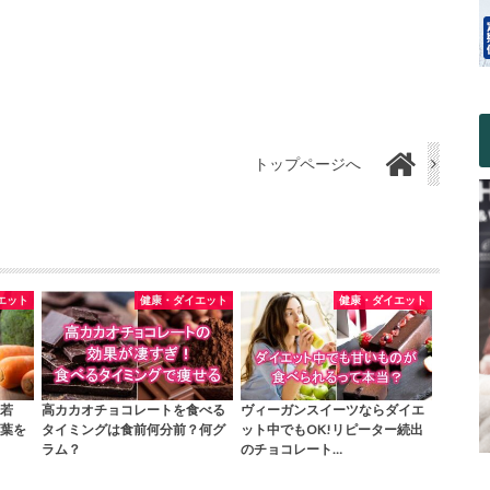
トップページへ
エット
健康・ダイエット
健康・ダイエット
若
高カカオチョコレートを食べる
ヴィーガンスイーツならダイエ
葉を
タイミングは食前何分前？何グ
ット中でもOK!リピーター続出
ラム？
のチョコレート…