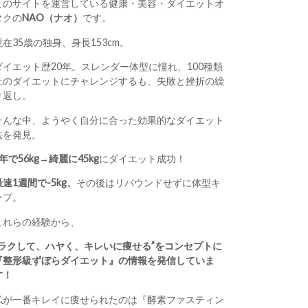
このサイトを運営している健康・美容・ダイエットオ
タクの
NAO（ナオ）
です。
現在35歳の独身、身長153cm。
ダイエット歴20年。スレンダー体型に憧れ、100種類
上のダイエットにチャレンジするも、失敗と挫折の繰
り返し。
そんな中、ようやく自分に合った効果的なダイエット
法を発見。
1年で56kg→綺麗に45kg
にダイエット成功！
最速1週間で-5kg、
その後はリバウンドせずに体型キ
ープ。
これらの経験から、
“ラクして、ハヤく、キレいに痩せる”をコンセプトに
『整形級ずぼらダイエット』の情報を発信していま
す！
私が一番キレイに痩せられたのは『酵素ファスティン