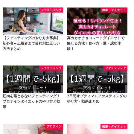
ファスティング
健康・ダイエット
【ファスティングのやり方大辞典】
高カカオチョコレートダイエットで
初心者～上級者まで目的別に正しい
痩せる方法！食べ方・量・成功体
方法まとめ
験！
ファスティング
ファスティング
筋肉を落とさないファスティング！
7日間オプティマムファスティングの
プロテインダイエットのやり方と効
やり方・効果まとめ
果
プロテイン
健康・ダイエット