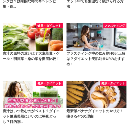
ングは？効果的な時間帯〜レシピ
エット中でも無理なく続けられる方
集・保…
法
健康・ダイエット
ファスティング
青汁の原料の違いは？大麦若葉・ケ
ファスティング中の飲み物NGと正解
ール・明日葉・桑の葉を徹底比較！
は？ダイエット美肌効果UPのおすす
め！
健康・ダイエット
健康・ダイエット
青汁はいつ飲むのがベスト？ダイエ
最新版バナナダイエットのやり方！
ット健康美肌にいいのは朝夜どっ
痩せる4つの理由
ち？目的別…