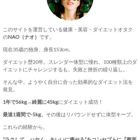
このサイトを運営している健康・美容・ダイエットオタク
の
NAO（ナオ）
です。
現在35歳の独身、身長153cm。
ダイエット歴20年。スレンダー体型に憧れ、100種類上のダ
イエットにチャレンジするも、失敗と挫折の繰り返し。
そんな中、ようやく自分に合った効果的なダイエット法を
発見。
1年で56kg→綺麗に45kg
にダイエット成功！
最速1週間で-5kg、
その後はリバウンドせずに体型キープ。
これらの経験から、
“ラクして、ハヤく、キレいに痩せる”をコンセプトに『整形