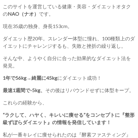
このサイトを運営している健康・美容・ダイエットオタク
の
NAO（ナオ）
です。
現在35歳の独身、身長153cm。
ダイエット歴20年。スレンダー体型に憧れ、100種類上のダ
イエットにチャレンジするも、失敗と挫折の繰り返し。
そんな中、ようやく自分に合った効果的なダイエット法を
発見。
1年で56kg→綺麗に45kg
にダイエット成功！
最速1週間で-5kg、
その後はリバウンドせずに体型キープ。
これらの経験から、
“ラクして、ハヤく、キレいに痩せる”をコンセプトに『整形
級ずぼらダイエット』の情報を発信しています！
私が一番キレイに痩せられたのは『酵素ファスティング』