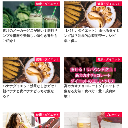
健康・ダイエット
健康・ダイエット
青汁のメーカーどこが良い？無料サ
【バナナダイエット】 食べるタイミ
ンプル情報や美味しい味付き青汁も
ングは？効果的な時間帯〜レシピ
ご紹介！
集・保…
健康・ダイエット
健康・ダイエット
バナナダイエット効果なしはガセ！
高カカオチョコレートダイエットで
朝バナナと夜バナナどっちが痩せ
痩せる方法！食べ方・量・成功体
る？
験！
健康・ダイエット
プロテイン