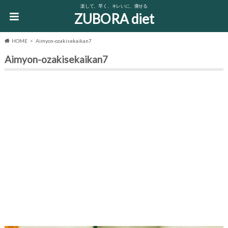
楽して、早く、キレいに、痩せる
ZUBORA diet
HOME
Aimyon-ozakisekaikan7
Aimyon-ozakisekaikan7