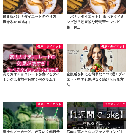
最新版バナナダイエットのやり方！
【バナナダイエット】 食べるタイミ
痩せる4つの理由
ングは？効果的な時間帯〜レシピ
集・保…
健康・ダイエット
健康・ダイエット
高カカオチョコレートを食べるタイ
空腹感を抑える簡単なコツ5選！ダイ
ミングは食前何分前？何グラム？
エット中でも無理なく続けられる方
法
健康・ダイエット
ファスティング
青汁のメーカーどこが良い？無料サ
筋肉を落とさないファスティング！