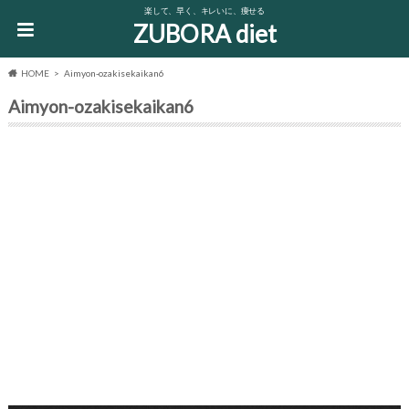
楽して、早く、キレいに、痩せる
ZUBORA diet
HOME
Aimyon-ozakisekaikan6
Aimyon-ozakisekaikan6