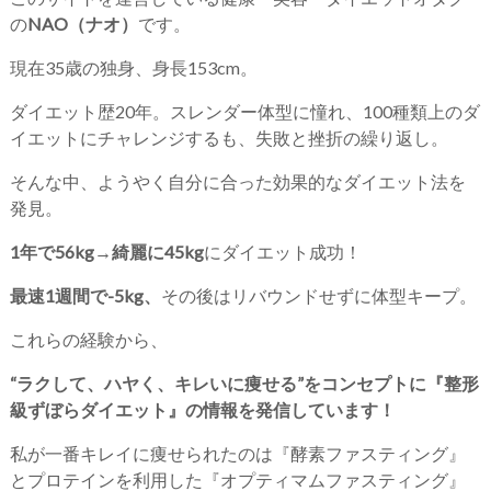
の
NAO（ナオ）
です。
現在35歳の独身、身長153cm。
ダイエット歴20年。スレンダー体型に憧れ、100種類上のダ
イエットにチャレンジするも、失敗と挫折の繰り返し。
そんな中、ようやく自分に合った効果的なダイエット法を
発見。
1年で56kg→綺麗に45kg
にダイエット成功！
最速1週間で-5kg、
その後はリバウンドせずに体型キープ。
これらの経験から、
“ラクして、ハヤく、キレいに痩せる”をコンセプトに『整形
級ずぼらダイエット』の情報を発信しています！
私が一番キレイに痩せられたのは『酵素ファスティング』
とプロテインを利用した『オプティマムファスティング』