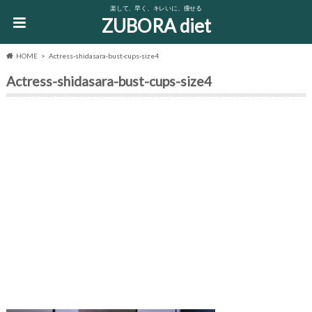
楽して、早く、キレいに、痩せる
ZUBORA diet
HOME
Actress-shidasara-bust-cups-size4
Actress-shidasara-bust-cups-size4