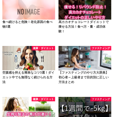
食べ続けると危険！老化原因の食べ
高カカオチョコレートダイエットで
物5選
痩せる方法！食べ方・量・成功体
験！
健康・ダイエット
ファスティング
空腹感を抑える簡単なコツ5選！ダイ
【ファスティングのやり方大辞典】
エット中でも無理なく続けられる方
初心者～上級者まで目的別に正しい
法
方法まとめ
健康・ダイエット
ファスティング