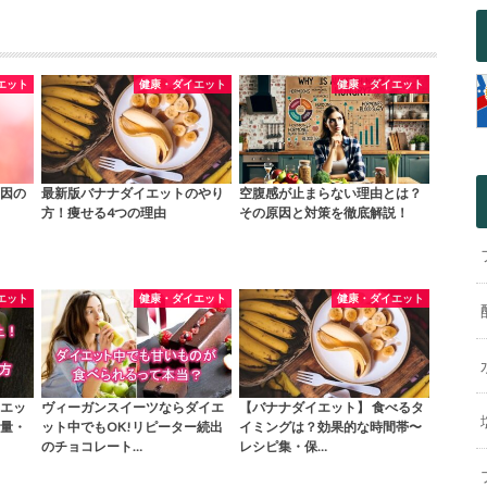
エット
健康・ダイエット
健康・ダイエット
因の
最新版バナナダイエットのやり
空腹感が止まらない理由とは？
方！痩せる4つの理由
その原因と対策を徹底解説！
エット
健康・ダイエット
健康・ダイエット
エッ
ヴィーガンスイーツならダイエ
【バナナダイエット】 食べるタ
量・
ット中でもOK!リピーター続出
イミングは？効果的な時間帯〜
のチョコレート…
レシピ集・保…