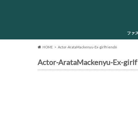
ファ
HOME
Actor-ArataMackenyu-Ex-girlfriend6
Actor-ArataMackenyu-Ex-girl