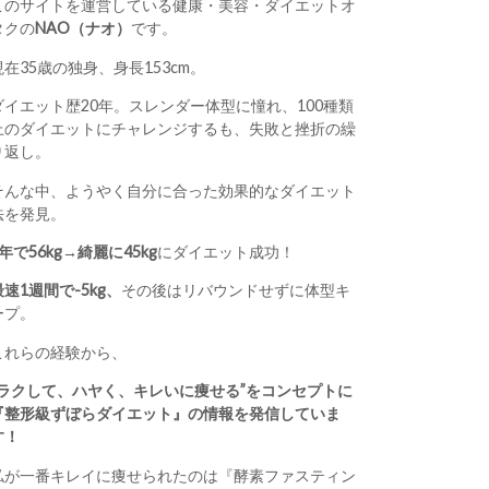
このサイトを運営している健康・美容・ダイエットオ
タクの
NAO（ナオ）
です。
現在35歳の独身、身長153cm。
ダイエット歴20年。スレンダー体型に憧れ、100種類
上のダイエットにチャレンジするも、失敗と挫折の繰
り返し。
そんな中、ようやく自分に合った効果的なダイエット
法を発見。
1年で56kg→綺麗に45kg
にダイエット成功！
最速1週間で-5kg、
その後はリバウンドせずに体型キ
ープ。
これらの経験から、
“ラクして、ハヤく、キレいに痩せる”をコンセプトに
『整形級ずぼらダイエット』の情報を発信していま
す！
私が一番キレイに痩せられたのは『酵素ファスティン