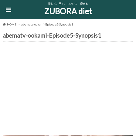
楽して、早く、キレいに、痩せる
ZUBORA diet
HOME
abematv-ookami-Episode5-Synopsis1
abematv-ookami-Episode5-Synopsis1