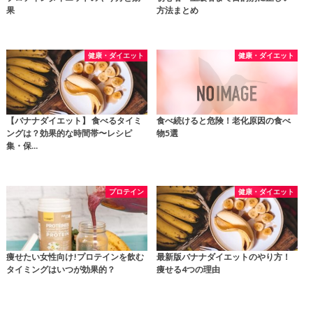
果
方法まとめ
健康・ダイエット
健康・ダイエット
【バナナダイエット】 食べるタイミ
食べ続けると危険！老化原因の食べ
ングは？効果的な時間帯〜レシピ
物5選
集・保…
プロテイン
健康・ダイエット
痩せたい女性向け!プロテインを飲む
最新版バナナダイエットのやり方！
タイミングはいつが効果的？
痩せる4つの理由