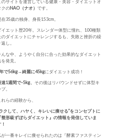
このサイトを運営している健康・美容・ダイエットオ
タクの
NAO（ナオ）
です。
現在35歳の独身、身長153cm。
ダイエット歴20年。スレンダー体型に憧れ、100種類
上のダイエットにチャレンジするも、失敗と挫折の繰
り返し。
そんな中、ようやく自分に合った効果的なダイエット
法を発見。
1年で56kg→綺麗に45kg
にダイエット成功！
最速1週間で-5kg、
その後はリバウンドせずに体型キ
ープ。
これらの経験から、
“ラクして、ハヤく、キレいに痩せる”をコンセプトに
『整形級ずぼらダイエット』の情報を発信していま
す！
私が一番キレイに痩せられたのは『酵素ファスティン