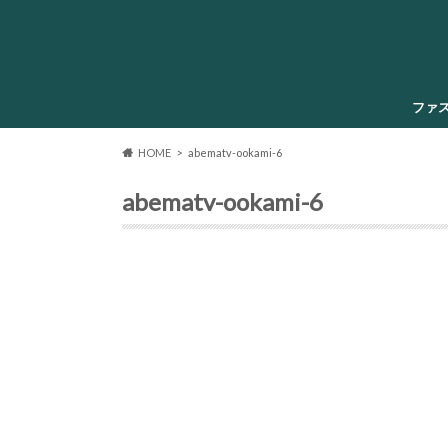
ファ
HOME
abematv-ookami-6
abematv-ookami-6