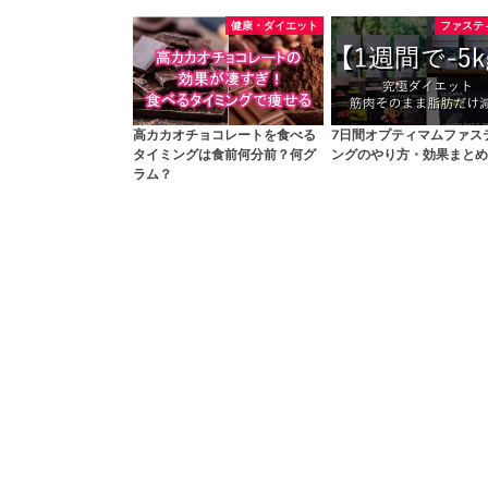
健康・ダイエット
ファステ
高カカオチョコレートを食べる
7日間オプティマムファス
タイミングは食前何分前？何グ
ングのやり方・効果まとめ
ラム？