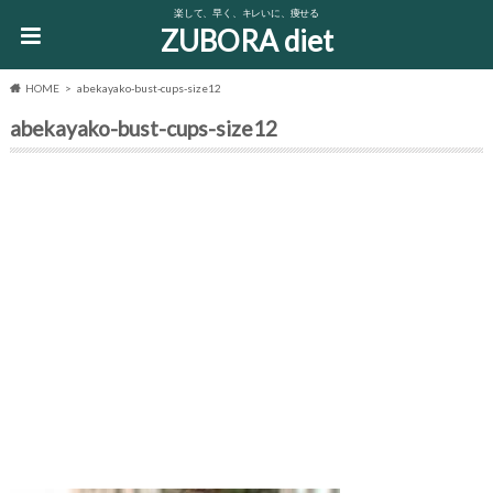
楽して、早く、キレいに、痩せる
ZUBORA diet
HOME
abekayako-bust-cups-size12
abekayako-bust-cups-size12