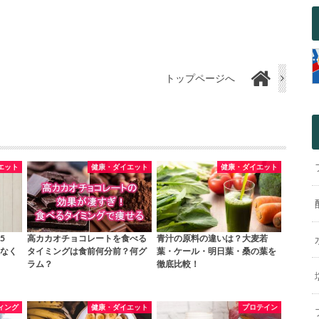
トップページへ
エット
健康・ダイエット
健康・ダイエット
5
高カカオチョコレートを食べる
青汁の原料の違いは？大麦若
なく
タイミングは食前何分前？何グ
葉・ケール・明日葉・桑の葉を
ラム？
徹底比較！
ィング
健康・ダイエット
プロテイン