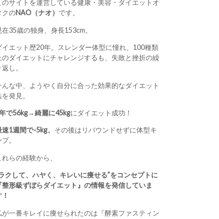
このサイトを運営している健康・美容・ダイエットオ
タクの
NAO（ナオ）
です。
現在35歳の独身、身長153cm。
ダイエット歴20年。スレンダー体型に憧れ、100種類
上のダイエットにチャレンジするも、失敗と挫折の繰
り返し。
そんな中、ようやく自分に合った効果的なダイエット
法を発見。
1年で56kg→綺麗に45kg
にダイエット成功！
最速1週間で-5kg、
その後はリバウンドせずに体型キ
ープ。
これらの経験から、
“ラクして、ハヤく、キレいに痩せる”をコンセプトに
『整形級ずぼらダイエット』の情報を発信していま
す！
私が一番キレイに痩せられたのは『酵素ファスティン