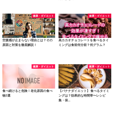
健康・ダイエット
健康・ダイエット
空腹感が止まらない理由とは？その
高カカオチョコレートを食べるタイ
原因と対策を徹底解説！
ミングは食前何分前？何グラム？
健康・ダイエット
健康・ダイエット
食べ続けると危険！老化原因の食べ
【バナナダイエット】 食べるタイミ
物5選
ングは？効果的な時間帯〜レシピ
集・保…