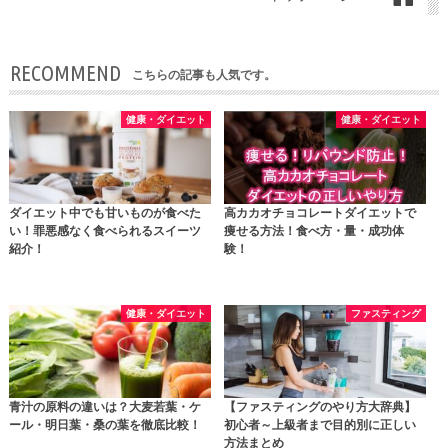
RECOMMEND
こちらの記事も人気です。
健康・ダイエット
健康・ダイエット
ダイエット中でも甘いものが食べた
高カカオチョコレートダイエットで
い！罪悪感なく食べられるスイーツ
痩せる方法！食べ方・量・成功体
紹介！
験！
健康・ダイエット
ファスティング
青汁の原料の違いは？大麦若葉・ケ
【ファスティングのやり方大辞典】
ール・明日葉・桑の葉を徹底比較！
初心者～上級者まで目的別に正しい
方法まとめ