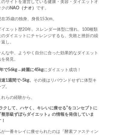
このサイトを運営している健康・美容・ダイエットオ
タクの
NAO（ナオ）
です。
現在35歳の独身、身長153cm。
ダイエット歴20年。スレンダー体型に憧れ、100種類
上のダイエットにチャレンジするも、失敗と挫折の繰
り返し。
そんな中、ようやく自分に合った効果的なダイエット
法を発見。
1年で56kg→綺麗に45kg
にダイエット成功！
最速1週間で-5kg、
その後はリバウンドせずに体型キ
ープ。
これらの経験から、
“ラクして、ハヤく、キレいに痩せる”をコンセプトに
『整形級ずぼらダイエット』の情報を発信していま
す！
私が一番キレイに痩せられたのは『酵素ファスティン