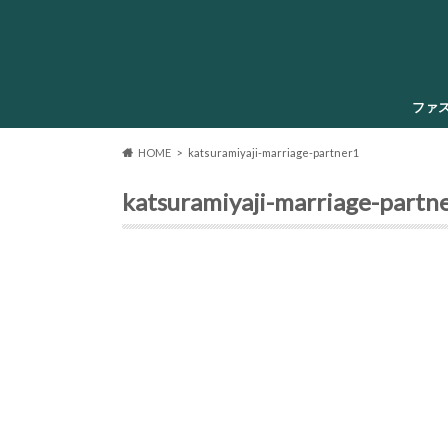
ファ
HOME
katsuramiyaji-marriage-partner1
katsuramiyaji-marriage-partn