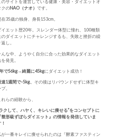
このサイトを運営している健康・美容・ダイエットオ
タクの
NAO（ナオ）
です。
現在35歳の独身、身長153cm。
ダイエット歴20年。スレンダー体型に憧れ、100種類
上のダイエットにチャレンジするも、失敗と挫折の繰
り返し。
そんな中、ようやく自分に合った効果的なダイエット
法を発見。
1年で56kg→綺麗に45kg
にダイエット成功！
最速1週間で-5kg、
その後はリバウンドせずに体型キ
ープ。
これらの経験から、
“ラクして、ハヤく、キレいに痩せる”をコンセプトに
『整形級ずぼらダイエット』の情報を発信していま
す！
私が一番キレイに痩せられたのは『酵素ファスティン