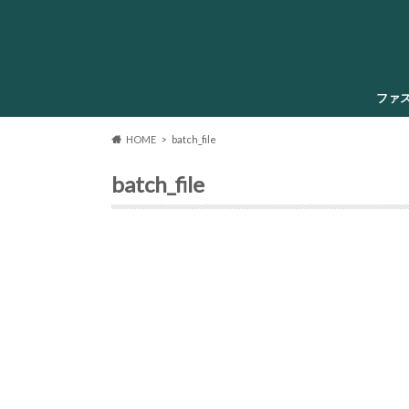
ファ
HOME
batch_file
batch_file