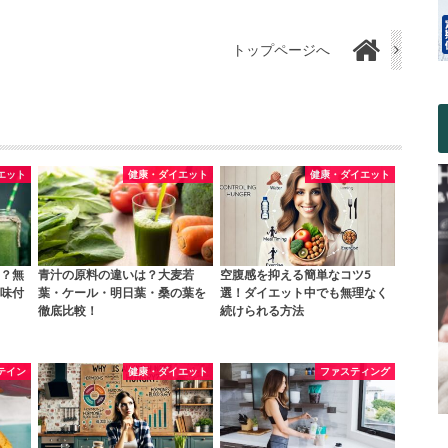
トップページへ
エット
健康・ダイエット
健康・ダイエット
？無
青汁の原料の違いは？大麦若
空腹感を抑える簡単なコツ5
味付
葉・ケール・明日葉・桑の葉を
選！ダイエット中でも無理なく
徹底比較！
続けられる方法
テイン
健康・ダイエット
ファスティング